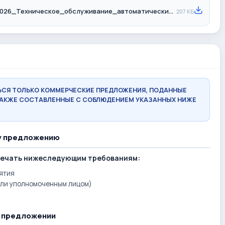
ТЗ_№ТЗ_035_02_3_26_от_09_06_2026_Техническое_обслуживание_автоматических.pdf
207 КБ
ЬСЯ ТОЛЬКО КОММЕРЧЕСКИЕ ПРЕДЛОЖЕНИЯ, ПОДАННЫЕ
 ТАКЖЕ СОСТАВЛЕННЫЕ С СОБЛЮДЕНИЕМ УКАЗАННЫХ НИЖЕ
у предложению
вечать нижеследующим требованиям:
ятия
или уполномоченным лицом)
м предложении