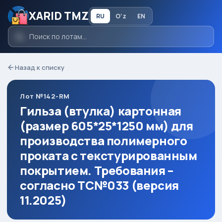
XARID TMZ
RU
O‘z
EN
Назад к списку
Лот №142-RM
Гильза (втулка) картонная
(размер 605*25*1250 мм) для
производства полимерного
проката с текстурированным
покрытием. Требования –
согласно ТС№033 (версия
11.2025)